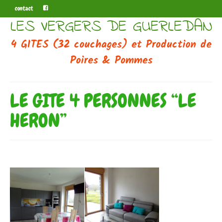
contact
LES VERGERS DE GUERLEDAN
4 GITES (32 couchages) et Production de
Poires & Pommes
LE GITE 4 PERSONNES “LE
HERON”